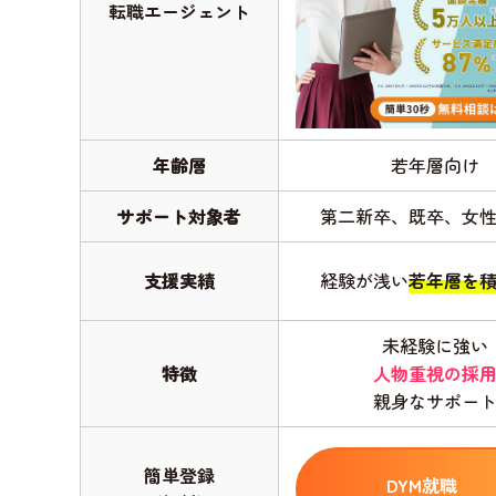
転職エージェント
年齢層
若年層向け
サポート対象者
第二新卒、既卒、女
支援実績
経験が浅い
若年層を
未経験に強い
特徴
人物重視の採
親身なサポー
簡単登録
DYM就職