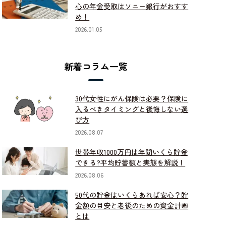
心の年金受取はソニー銀行がおすす
め！
2026.01.05
新着コラム一覧
30代女性にがん保険は必要？保険に
入るべきタイミングと後悔しない選
び方
2026.08.07
世帯年収1000万円は年間いくら貯金
できる?平均貯蓄額と実態を解説！
2026.08.06
50代の貯金はいくらあれば安心？貯
金額の目安と老後のための資金計画
とは