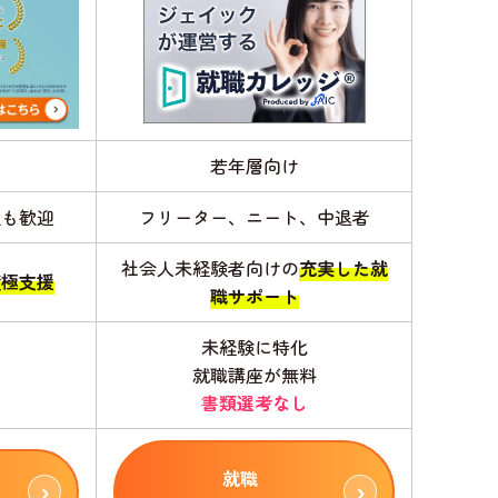
若年層向け
性も歓迎
フリーター、ニート、中退者
社会人未経験者向けの
充実した就
積極支援
職サポート
未経験に特化
用
就職講座が無料
ト
書類選考なし
就職