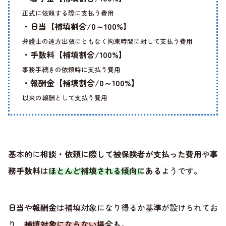
正式に依頼する際に支払う費用
・日当【補填割合/0～100%】
弁護士の遠方出張にともなく拘束時間に対して支払う費用
・手数料【補填割合/100%】
事務手続きの依頼時に支払う費用
・報酬金【補填割合/0～100%】
以来の報酬として支払う費用
基本的に
相談・依頼に際して被保険者が支払った費用
や
事
務手数料
は
ほとんど補填される傾向にある
ようです。
日当
や
報酬金
は補填対象になり得るか基準が設けられてお
り、
補填対象にならない場合も
。