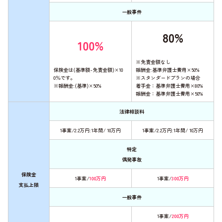
一般事件
80%
100%
※免責金額なし
保険金は(基準額-免責金額)×10
報酬金:基準弁護士費用×50%
0％です。
※スタンダードプランの場合
※報酬金:(基準)×50%
着手金：基準弁護士費用×80%
報酬金：基準弁護士費用×50%
法律相談料
1事案/2.2万円:1年間/ 10万円
1事案/2.2万円:1年間/ 10万円
特定
偶発事故
保険金
1事案/
100万円
1事案/
300万円
支払上限
一般事件
1事案/
200万円