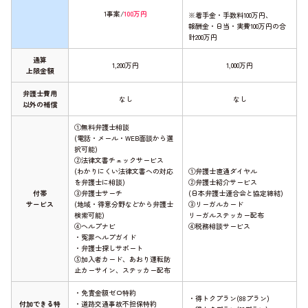
1事案/
100万円
※着手金・手数料100万円、
報酬金・日当・実費100万円の合
計200万円
通算
1,200万円
1,000万円
上限金額
弁護士費用
なし
なし
以外の補償
①無料弁護士相談
(電話・メール・WEB面談から選
択可能)
②法律文書チェックサービス
(わかりにくい法律文書への対応
①弁護士直通ダイヤル
を弁護士に相談)
②弁護士紹介サービス
付帯
③弁護士サーチ
(日本弁護士連合会と協定締結)
サービス
(地域・得意分野などから弁護士
③リーガルカード
検索可能)
リーガルステッカー配布
④ヘルプナビ
④税務相談サービス
・冤罪ヘルプガイド
・弁護士探しサポート
⑤加入者カード、あおり運転防
止カーサイン、ステッカー配布
・免責金額ゼロ特約
・得トクプラン(88プラン)
付加できる特
・道路交通事故不担保特約