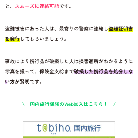
と、
スムーズに連絡可能
です。
盗難被害にあった人は、最寄りの警察に連絡し
盗難証明書
を発行
してもらいましょう。
事故により携行品が破損した人は損害箇所がわかるように
写真を撮って、保険金支給まで
破損した携行品を処分しな
い方が賢明
です。
\ 国内旅行保険のWeb加入はこちら！ /