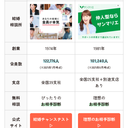
結婚
相談所
創業
1974年
1981年
122,776人
101,240人
会員数
(※2025年1月時点)
(※2025年8月時点)
全国25支社+別途支店
支店
全国39支社
あり
無料
ぴったりの
理想の
相談
お相手診断
お相手診断
公式
結婚チャンステスト
理想のお相手診断
サイト
▷
▷