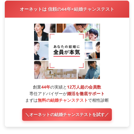
オーネットは
信頼の44年×結婚チャンステスト
創業
44年
の実績と
12万人超の会員数
専任アドバイザーが
婚活を徹底サポート
まずは
無料の結婚チャンステスト
で相性診断
＼オーネットの結婚チャンステストを試す／