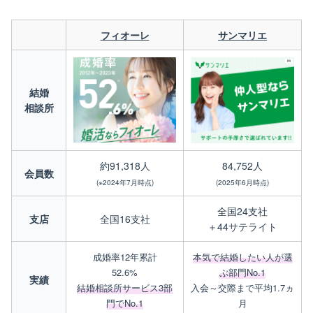
フィオーレ
サンマリエ
結婚
相談所
約91,318人
84,752人
会員数
(※2024年7月時点)
(2025年6月時点)
全国24支社
支店
全国16支社
＋44サテライト
成婚率12年累計
本気で結婚したい人が選
52.6%
ぶ部門No.1
実績
結婚相談所サービス3部
入会～交際まで平均1.7ヵ
門でNo.1
月