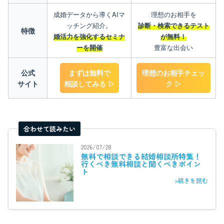
成婚データから導くAIマ
理想のお相手を
ッチング紹介。
診断・検索できるテスト
特徴
婚活力を強化するセミナ
が無料！
ーを開催
豊富な出会い
公式
まずは無料で
理想のお相手チェッ
サイト
相談してみる ▷
ク ▷
合わせて読みたい
2026/07/28
無料で相談できる結婚相談所特集！
行くべき無料相談と聞くべきポイン
ト
>続きを読む