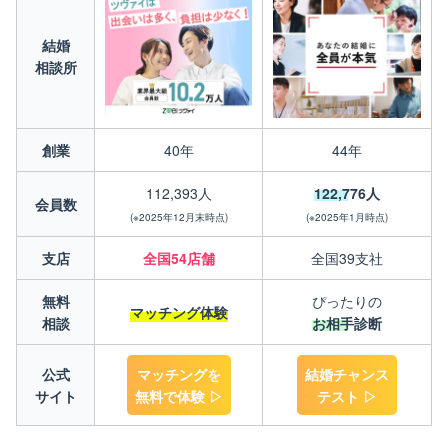
結婚
相談所
創業
40年
44年
112,393人
122,776人
会員数
(※2025年12月末時点)
(※2025年1月時点)
支店
全国54店舗
全国39支社
無料
ぴったりの
マッチング体験
相談
お相手診断
公式
マッチングを
結婚チャンス
サイト
無料で体験 ▷
テスト ▷