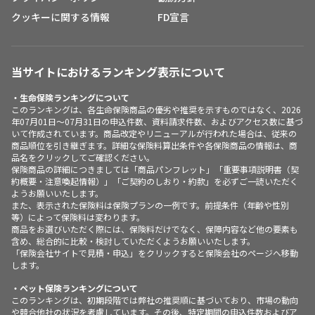
クッキーに関する情報
FD宣言
当サイトにおけるランキング表示について
・生命保険ランキングについて
このランキングは、各生命保険商品の優劣や推奨を示すものではなく、2026
年07月01日～07月31日の申込件数、資料請求件数、およびアクセス数に基づ
いて作成されています。商品改定やリニューアルが行われた場合は、従来の
商品順位を引き継ぎます。詳細な保険料算出条件や各保険商品の情報は、商
品名をクリックしてご確認ください。
保険商品の詳細につきましては「商品パンフレット」「重要事項説明書（契
約概要・注意喚起情報）」「ご契約のしおり・約款」を必ずご一読いただく
ようお願いいたします。
また、表示された保険料は保険プランの一例です。前提条件（年齢や性別
等）によって保険料は変わります。
商品をお選びいただく際には、保険料だけでなく、保障内容など他の要素も
含め、総合的に比較・検討していただくようお願いいたします。
「保険会社サイトで見積・申込」をクリックすると保険会社のページへ移動
します。
・ペット保険ランキングについて
このランキングは、初期段階では弊社の推奨順に基づいており、市場の動向
や競合他社の状況を考慮しています。その後、特定期間の申込件数およびア