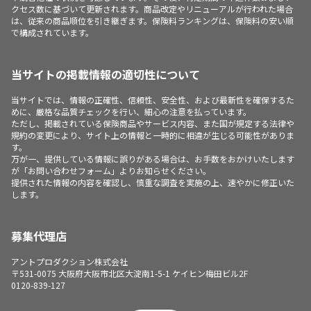
クセス数に基づいて更新されます。商品改定やリニューアルが行われた場合
は、従来の商品順位を引き継ぎます。保険料ランキングは、保険料の安い順
で構成されています。
当サイトの掲載情報の適切性について
当サイトでは、情報の正確性、信頼性、安全性、および最新性を確保するた
めに、厳格な品質チェックを行い、細心の注意を払っています。
ただし、掲載されている保険商品やサービス内容、また国が規定する法律や
規約の変更により、サイト上の情報と一時的に相違が生じる可能性がありま
す。
万が一、提供している情報に誤りがある場合は、お手数をおかけいたします
が「お問い合わせフォーム」よりお知らせください。
提供された情報の内容を確認し、慎重な調査を実施の上、速やかに修正いた
します。
募集代理店
アントプロダクション株式会社
〒531-0075 大阪府大阪市北区大淀南1-5-1 ケイヒン梅田ビル2F
0120-839-127