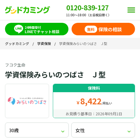
0120-839-127
11:00～18:00（土日祝日除く）
24時間受付
保険の相談
無料
LINEでチャット相談
グッドカミング
/
学資保険
/
学資保険みらいのつばさ Ｊ型
フコク生命
学資保険みらいのつばさ Ｊ型
保険料
8,422
￥
/月払い
お見積り基準日：2026年09月1日