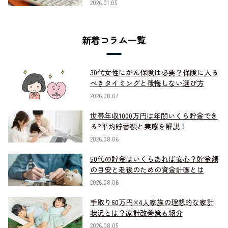
2026.01.05
新着コラム一覧
30代女性にがん保険は必要？保険に入る
べきタイミングと後悔しない選び方
2026.08.07
世帯年収1000万円は年間いくら貯金でき
る?平均貯蓄額と実態を解説！
2026.08.06
50代の貯金はいくらあれば安心？貯金額
の目安と老後のための資金計画とは
2026.08.06
手取り60万円×4人家族の理想的な家計
状況とは？家計改善策も紹介
2026.08.05