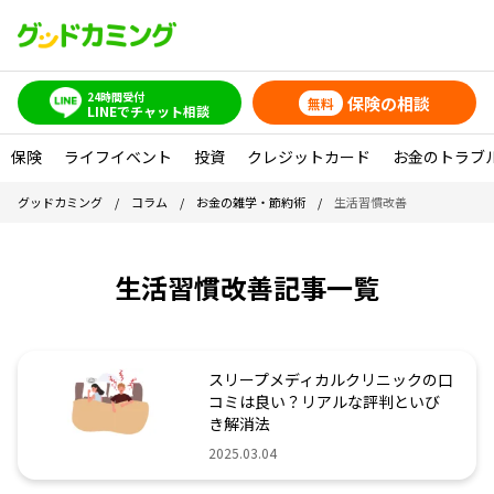
24時間受付
保険の相談
無料
LINEでチャット相談
保険
ライフイベント
投資
クレジットカード
お金のトラブ
グッドカミング
/
コラム
/
お金の雑学・節約術
/
生活習慣改善
生活習慣改善記事一覧
スリープメディカルクリニックの口
コミは良い？リアルな評判といび
き解消法
2025.03.04