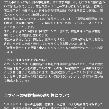
年07月01日～07月31日の申込件数、資料請求件数、およびアクセス数に基づ
いて作成されています。商品改定やリニューアルが行われた場合は、従来の
商品順位を引き継ぎます。詳細な保険料算出条件や各保険商品の情報は、商
品名をクリックしてご確認ください。
保険商品の詳細につきましては「商品パンフレット」「重要事項説明書（契
約概要・注意喚起情報）」「ご契約のしおり・約款」を必ずご一読いただく
ようお願いいたします。
また、表示された保険料は保険プランの一例です。前提条件（年齢や性別
等）によって保険料は変わります。
商品をお選びいただく際には、保険料だけでなく、保障内容など他の要素も
含め、総合的に比較・検討していただくようお願いいたします。
「保険会社サイトで見積・申込」をクリックすると保険会社のページへ移動
します。
・ペット保険ランキングについて
このランキングは、初期段階では弊社の推奨順に基づいており、市場の動向
や競合他社の状況を考慮しています。その後、特定期間の申込件数およびア
クセス数に基づいて更新されます。商品改定やリニューアルが行われた場合
は、従来の商品順位を引き継ぎます。保険料ランキングは、保険料の安い順
で構成されています。
当サイトの掲載情報の適切性について
当サイトでは、情報の正確性、信頼性、安全性、および最新性を確保するた
めに、厳格な品質チェックを行い、細心の注意を払っています。