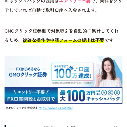
キャッシュバックの適用は
エントリー不要
で、条件をクリ
アしていれば自動で取引口座へ入金されます。
GMOクリック証券側で対象取引を自動的に集計してくれ
るため、
複雑な操作や申請フォームの提出は不要
です。
【GMOクリック証券公式】
https://www.click-sec.com/