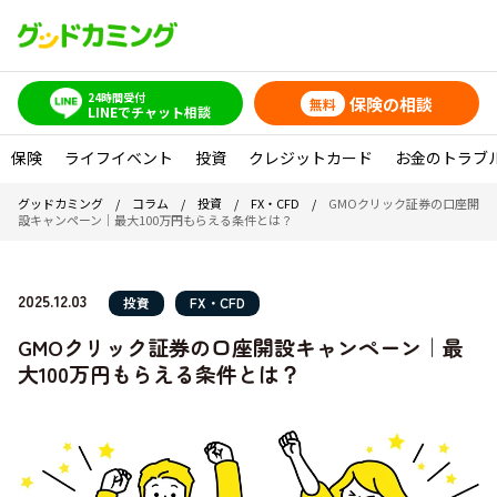
24時間受付
保険の相談
無料
LINEでチャット相談
保険
ライフイベント
投資
クレジットカード
お金のトラブ
グッドカミング
/
コラム
/
投資
/
FX・CFD
/
GMOクリック証券の口座開
設キャンペーン｜最大100万円もらえる条件とは？
2025.12.03
投資
FX・CFD
GMOクリック証券の口座開設キャンペーン｜最
大100万円もらえる条件とは？