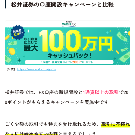
松井証券の口座開設キャンペーンと比較
【公式】
https://www.matsui.co.jp/fx/
松井証券では、FX口座の新規開設と
1通貨以上の取引
で20
0ポイントがもらえるキャンペーンを実施中です。
ごく少額の取引でも特典を受け取れるため、
取引に不慣れ
な人には始めやすい内容
と言えるでしょう。