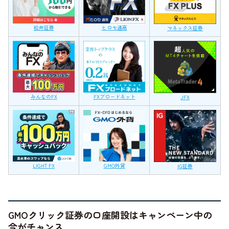
松井証券
ヒロセ通商
マネックス証券
みんなのFX
FXブロードネット
JFX
LIGHT FX
GMO外貨
IG証券
GMOクリック証券の口座開設はキャンペーン中の
今がチャンス