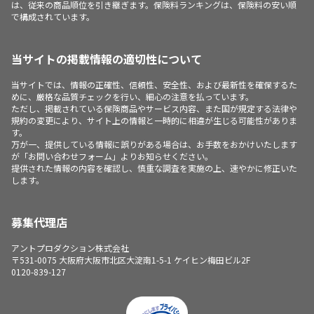
は、従来の商品順位を引き継ぎます。保険料ランキングは、保険料の安い順
で構成されています。
当サイトの掲載情報の適切性について
当サイトでは、情報の正確性、信頼性、安全性、および最新性を確保するた
めに、厳格な品質チェックを行い、細心の注意を払っています。
ただし、掲載されている保険商品やサービス内容、また国が規定する法律や
規約の変更により、サイト上の情報と一時的に相違が生じる可能性がありま
す。
万が一、提供している情報に誤りがある場合は、お手数をおかけいたします
が「お問い合わせフォーム」よりお知らせください。
提供された情報の内容を確認し、慎重な調査を実施の上、速やかに修正いた
します。
募集代理店
アントプロダクション株式会社
〒531-0075 大阪府大阪市北区大淀南1-5-1 ケイヒン梅田ビル2F
0120-839-127