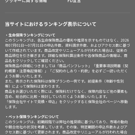
クッキーに関する情報
FD宣言
当サイトにおけるランキング表示について
・生命保険ランキングについて
このランキングは、各生命保険商品の優劣や推奨を示すものではなく、2026
年07月01日～07月31日の申込件数、資料請求件数、およびアクセス数に基づ
いて作成されています。商品改定やリニューアルが行われた場合は、従来の
商品順位を引き継ぎます。詳細な保険料算出条件や各保険商品の情報は、商
品名をクリックしてご確認ください。
保険商品の詳細につきましては「商品パンフレット」「重要事項説明書（契
約概要・注意喚起情報）」「ご契約のしおり・約款」を必ずご一読いただく
ようお願いいたします。
また、表示された保険料は保険プランの一例です。前提条件（年齢や性別
等）によって保険料は変わります。
商品をお選びいただく際には、保険料だけでなく、保障内容など他の要素も
含め、総合的に比較・検討していただくようお願いいたします。
「保険会社サイトで見積・申込」をクリックすると保険会社のページへ移動
します。
・ペット保険ランキングについて
このランキングは、初期段階では弊社の推奨順に基づいており、市場の動向
や競合他社の状況を考慮しています。その後、特定期間の申込件数およびア
クセス数に基づいて更新されます。商品改定やリニューアルが行われた場合