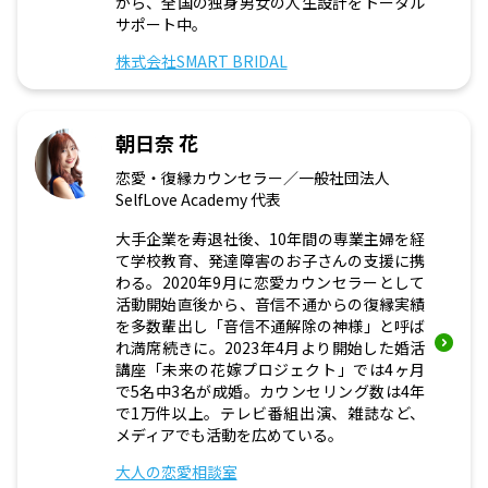
がら、全国の独身男女の人生設計をトータル
サポート中。
株式会社SMART BRIDAL
朝日奈 花
恋愛・復縁カウンセラー／一般社団法人
SelfLove Academy 代表
大手企業を寿退社後、10年間の専業主婦を経
て学校教育、発達障害のお子さんの支援に携
わる。2020年9月に恋愛カウンセラーとして
活動開始直後から、音信不通からの復縁実績
を多数輩出し「音信不通解除の神様」と呼ば
れ満席続きに。2023年4月より開始した婚活
講座「未来の花嫁プロジェクト」では4ヶ月
で5名中3名が成婚。カウンセリング数は4年
で1万件以上。テレビ番組出演、雑誌など、
メディアでも活動を広めている。
大人の恋愛相談室