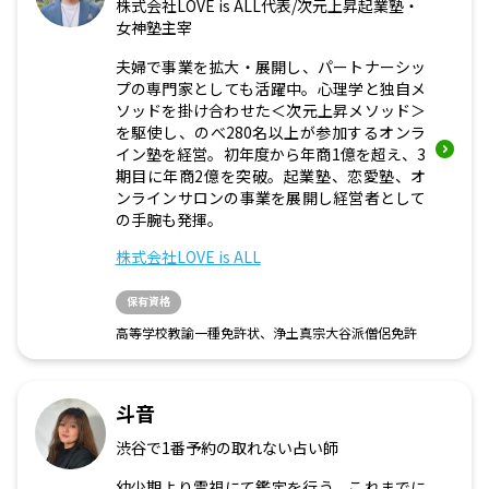
株式会社LOVE is ALL代表/次元上昇起業塾・
女神塾主宰
夫婦で事業を拡大・展開し、パートナーシッ
プの専門家としても活躍中。心理学と独自メ
ソッドを掛け合わせた＜次元上昇メソッド＞
を駆使し、のべ280名以上が参加するオンラ
イン塾を経営。初年度から年商1億を超え、3
期目に年商2億を突破。起業塾、恋愛塾、オ
ンラインサロンの事業を展開し経営者として
の手腕も発揮。
株式会社LOVE is ALL
保有資格
高等学校教諭一種免許状、浄土真宗大谷派僧侶免許
斗音
渋谷で1番予約の取れない占い師
幼少期より霊視にて鑑定を行う。これまでに