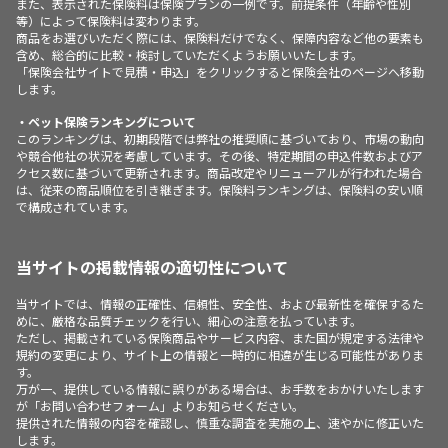
また、表示された保険料は保険プランの一例です。前提条件（年齢や性別
等）によって保険料は変わります。
商品をお選びいただく際には、保険料だけでなく、保障内容など他の要素も
含め、総合的に比較・検討していただくようお願いいたします。
「保険会社サイトで見積・申込」をクリックすると保険会社のページへ移動
します。
・ペット保険ランキングについて
このランキングは、初期段階では弊社の推奨順に基づいており、市場の動向
や競合他社の状況を考慮しています。その後、特定期間の申込件数およびア
クセス数に基づいて更新されます。商品改定やリニューアルが行われた場合
は、従来の商品順位を引き継ぎます。保険料ランキングは、保険料の安い順
で構成されています。
当サイトの掲載情報の適切性について
当サイトでは、情報の正確性、信頼性、安全性、および最新性を確保するた
めに、厳格な品質チェックを行い、細心の注意を払っています。
ただし、掲載されている保険商品やサービス内容、また国が規定する法律や
規約の変更により、サイト上の情報と一時的に相違が生じる可能性がありま
す。
万が一、提供している情報に誤りがある場合は、お手数をおかけいたします
が「お問い合わせフォーム」よりお知らせください。
提供された情報の内容を確認し、慎重な調査を実施の上、速やかに修正いた
します。