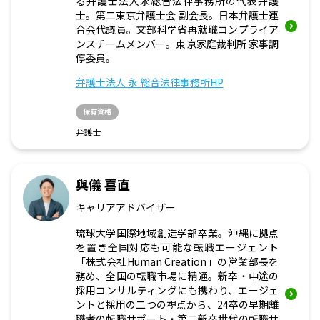
る弁護士法人永総合法律事務所の代表弁護
士。第二東京弁護士会 副会長。日本弁護士連
合会代議員。文部科学省再就職コンプライア
ンスチームメンバー。東京家庭裁判所 家事調
停委員。
弁護士法人 永 総合法律事務所HP
保有資格
弁護士
與儀 喜直
キャリアアドバイザー
琉球大学国際地域創造学部卒業。沖縄に拠点
を置き全国対応も可能な転職エージェント
「株式会社Human Creation」の営業部長を
務め、全国の転職市場に精通。新卒・中途の
採用コンサルティングにも携わり、エージェ
ントと採用の二つの視点から、24卒の早期離
職者の転職サポート・第二新卒世代の転職サ