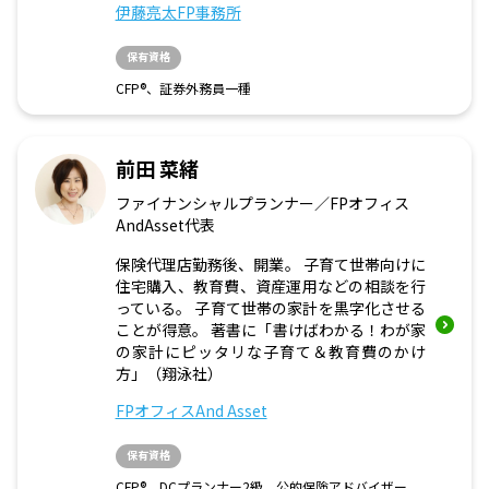
伊藤亮太FP事務所
保有資格
CFP®、証券外務員一種
前田 菜緒
ファイナンシャルプランナー／FPオフィス
AndAsset代表
保険代理店勤務後、開業。 子育て世帯向けに
住宅購入、教育費、資産運用などの相談を行
っている。 子育て世帯の家計を黒字化させる
ことが得意。 著書に「書けばわかる！わが家
の家計にピッタリな子育て＆教育費のかけ
方」（翔泳社）
FPオフィスAnd Asset
保有資格
CFP®、DCプランナー2級、公的保険アドバイザー