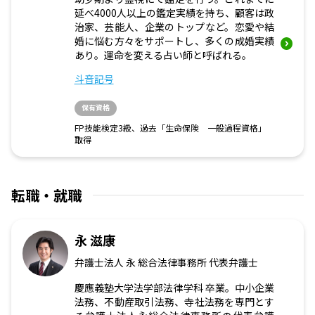
延べ4000人以上の鑑定実績を持ち、顧客は政
治家、芸能人、企業のトップなど。恋愛や結
婚に悩む方々をサポートし、多くの成婚実績
あり。運命を変える占い師と呼ばれる。
斗音記号
保有資格
FP技能検定3級、過去「生命保険 一般過程資格」
取得
転職・就職
永 滋康
弁護士法人 永 総合法律事務所 代表弁護士
慶應義塾大学法学部法律学科 卒業。中小企業
法務、不動産取引法務、寺社法務を専門とす