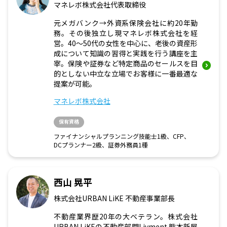
マネレボ株式会社代表取締役
元メガバンク→外資系保険会社に約20年勤
務。その後独立し現マネレボ株式会社を経
営。40～50代の女性を中心に、老後の資産形
成について知識の習得と実践を行う講座を主
宰。保険や証券など特定商品のセールスを目
的としない中立な立場でお客様に一番最適な
提案が可能。
マネレボ株式会社
保有資格
ファイナンシャルプランニング技能士1級、CFP、
DCプランナー2級、証券外務員1種
西山 晃平
株式会社URBAN LiKE 不動産事業部長
不動産業界歴20年の大ベテラン。株式会社
URBAN LiKEの不動産部門Livment 熊本新屋