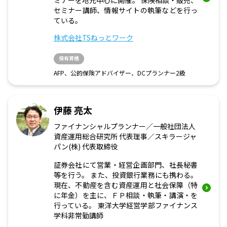
ミナーを地元中心に開催。 保険相談・販売、
セミナー講師、情報サイトの執筆などを行っ
ている。
株式会社TSねっとワーク
保有資格
AFP、公的保険アドバイザー、DCプランナー2級
伊藤 亮太
ファイナンシャルプランナー／一般社団法人
資産運用総合研究所 代表理事／スキラージャ
パン(株) 代表取締役
証券会社にて営業・経営企画部門、社長秘書
等を行う。 また、投資銀行業務にも携わる。
現在、不動産を含む資産運用と社会保障（特
に年金）を主に、ＦＰ相談・執筆・講演・を
行っている。 東洋大学経営学部ファイナンス
学科非常勤講師