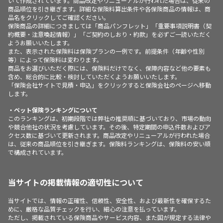
いて作成されています。商品改定やリニューアルが行われた場合は、従来の
商品順位を引き継ぎます。詳細な保険料算出条件や各保険商品の情報は、商
品名をクリックしてご確認ください。
保険商品の詳細につきましては「商品パンフレット」「重要事項説明書（契
約概要・注意喚起情報）」「ご契約のしおり・約款」を必ずご一読いただく
ようお願いいたします。
また、表示された保険料は保険プランの一例です。前提条件（年齢や性別
等）によって保険料は変わります。
商品をお選びいただく際には、保険料だけでなく、保障内容など他の要素も
含め、総合的に比較・検討していただくようお願いいたします。
「保険会社サイトで見積・申込」をクリックすると保険会社のページへ移動
します。
・ペット保険ランキングについて
このランキングは、初期段階では弊社の推奨順に基づいており、市場の動向
や競合他社の状況を考慮しています。その後、特定期間の申込件数およびア
クセス数に基づいて更新されます。商品改定やリニューアルが行われた場合
は、従来の商品順位を引き継ぎます。保険料ランキングは、保険料の安い順
で構成されています。
当サイトの掲載情報の適切性について
当サイトでは、情報の正確性、信頼性、安全性、および最新性を確保するた
めに、厳格な品質チェックを行い、細心の注意を払っています。
ただし、掲載されている保険商品やサービス内容、また国が規定する法律や