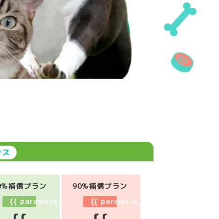
クス
0%補償プラン
90%補償プラン
hly == '1' ? '月額' : '年額' }}
{{ params.is_monthly == '1' ? '月額' : '年額' }}
{{ params.is_monthly == '1' ? '