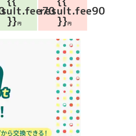
{{
{{
0
esult.fee70
result.fee90
}}
}}
円
円