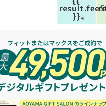
{{
result.fee5
r
}}
円