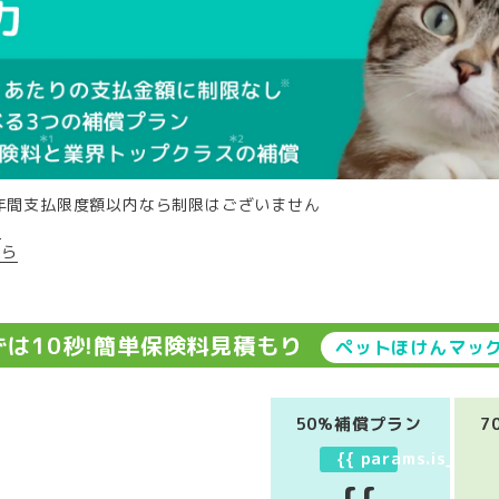
年間支払限度額以内なら制限はございません
ら
ちら
ずは10秒!簡単保険料見積もり
ペットほけんマッ
50%補償プラン
7
{{ params.is_mont