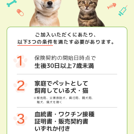
ご加入いただくにあたり、
以下3つの条件
を満たす必要があります。
保険契約の開始日時点で
生後30日以上
7歳未満
家庭でペットとして
飼育している犬・猫
※販売用、災害救助犬、興行用、闘犬用、
賭犬、猟犬を除く
血統書・ワクチン接種
証明書・販売契約書
いずれか付き