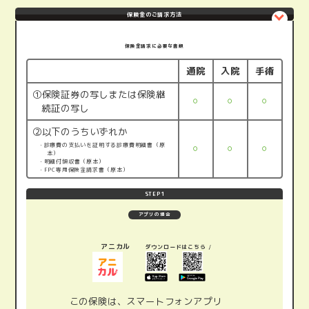
保険金のご請求方法
保険金請求に必要な書類
通院
入院
手術
①保険証券の写しまたは保険継
〇
〇
〇
続証の写し
②以下のうちいずれか
・診療費の支払いを証明する診療費明細書（原
〇
〇
〇
本）
・明細付領収書（原本）
・FPC専用保険金請求書（原本）
STEP1
アプリの場合
アニカル
ダウンロードはこちら
この保険は、スマートフォンアプリ