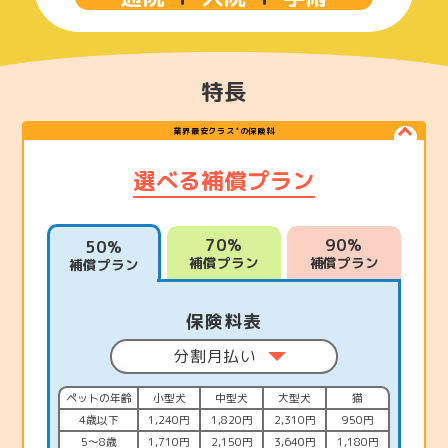
特長
業界最安クラス
の保険料
＊
選べる補償プラン
70%
90%
50%
補償プラン
補償プラン
補償プラン
保険料表
分割月払い
ペットの年齢
小型犬
中型犬
大型犬
猫
4歳以下
1,240円
1,820円
2,310円
950円
5〜8歳
1,710円
2,150円
3,640円
1,180円