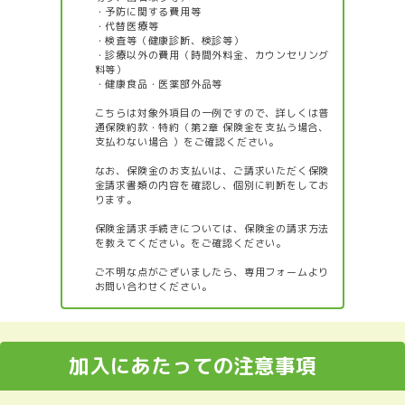
・予防に関する費用等
・代替医療等
・検査等（健康診断、検診等）
・診療以外の費用（時間外料金、カウンセリング
料等）
・健康食品・医薬部外品等
こちらは対象外項目の一例ですので、詳しくは
普
通保険約款・特約（第2章 保険金を支払う場合、
支払わない場合 ）
をご確認ください。
なお、保険金のお支払いは、ご請求いただく保険
金請求書類の内容を確認し、個別に判断をしてお
ります。
保険金請求手続きについては、
保険金の請求方法
を教えてください。
をご確認ください。
ご不明な点がございましたら、
専用フォーム
より
お問い合わせください。
加入にあたっての注意事項