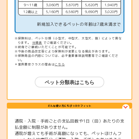
9〜11歳
3,060円
3,670円
5,620円
1,940円
12歳以上
5,160円
6,560円
9,690円
3,020円
新規加入できるペットの年齢は7歳未満まで
※保険料は、ペット分類（小型犬、中型犬、大型犬、猫）によって異な
ります。
分類表
でご確認ください。
※終身でご継続いただくことが可能です。
※今後の商品改定等により保険料が変更となる場合があります。
※保険商品の内容については、必ず重要事項説明書等でご確認くださ
い。
＊業界最安クラスの理由は
こちら
どんな使い方にもぴったりフィット
通院・入院・手術ごとの支払回数や1日（回）あたりの支
払金額に制限がありません。
通院が増えても手術が高額になっても、ペットほけんフ