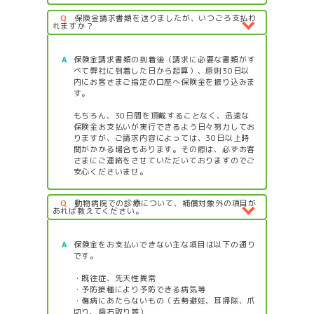
Q
保険金請求書類を送りましたが、いつごろ支払わ
れますか？
A
保険金請求書類の到着後（請求に必要な書類がす
べて弊社に到着した日から起算）、原則30日以
内にお客さまご指定の口座へ保険金を振り込みま
す。
もちろん、30日間を頂戴することなく、迅速な
保険金お支払いが実行できるよう日々努力してお
りますが、ご請求内容によっては、30日以上時
間がかかる場合もあります。その際は、必ずお客
さまにご連絡をさせていただいておりますのでご
安心くださいませ。
Q
動物病院での診療について、補償対象外の項目が
あれば教えてください。
A
保険金をお支払いできない主な項目は以下の通り
です。
・既往症、先天性異常
・予防接種により予防できる病気等
・傷病にあたらないもの（去勢避妊、耳掃除、爪
切り、歯石取り等）