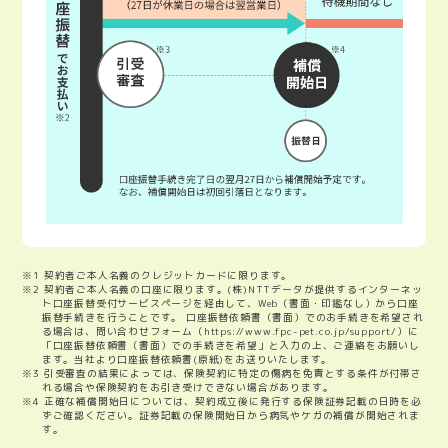
※1 契約者ご本人名義のクレジットカードに限ります。
※2 契約者ご本人名義の口座に限ります。(株)NTTデータが提供するインターネッ
ト口座振替受付サービスページを経由して、Web（書面・印鑑なし）から口座
振替手続きを行うことです。 口座振替依頼書（書面）でのお手続きを希望され
る場合は、問い合わせフォーム（https://www.fpc-pet.co.jp/support/）に
「口座振替依頼書（書面）での手続きを希望」と入力の上、ご連絡をお願いし
ます。当社より口座振替依頼書(原紙)をお送りいたします。
※3 引受審査の結果によっては、保険契約に特定の傷病を免責とする条件が付帯さ
れる場合や保険契約をお引き受けできない場合があります。
※4 正確な補償開始日については、契約成立後に発行する保険証券記載の日時を必
ずご確認ください。証券記載の保険開始日から病気やケガの補償が開始されま
す。