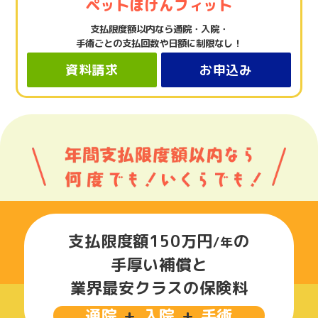
ペットほけんフィット
支払限度額以内なら通院・入院・
手術ごとの支払回数や日額に制限なし！
資料請求
お申込み
支払限度額150万円
の
/年
手厚い補償と
業界最安クラスの保険料
通院
+
入院
+
手術