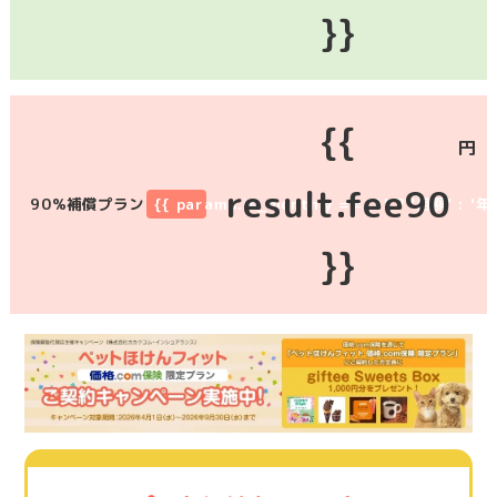
}}
{{
円
result.fee90
90%補償プラン
{{ params.is_monthly == '1' ? '月額' : '年
}}