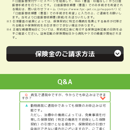
ト口座振替受付サービスページを経由して、Web（書面・印鑑なし）から口座
振替手続きを行うことです。 口座振替依頼書（書面）でのお手続きを希望され
る場合は、問い合わせフォーム（https://www.fpc-pet.co.jp/support/）に
「口座振替依頼書（書面）での手続きを希望」と入力の上、ご連絡をお願いし
ます。当社より口座振替依頼書(原紙)をお送りいたします。
※3 引受審査の結果によっては、保険契約に特定の傷病を免責とする条件が付帯さ
れる場合や保険契約をお引き受けできない場合があります。
※4 正確な補償開始日については、契約成立後に発行する保険証券記載の日時を必
ずご確認ください。証券記載の保険開始日から病気やケガの補償が開始されま
す。
保険金のご請求方法
Q&A
Q
病気で通院中ですが、今からでも申込みはできま
すか？
A
動物病院に通院中であっても保険のお申込みは可
能です。
ただし、治療中の傷病によっては、免責事項を付
帯した保険契約（特定の傷病を不担保とした保険
契約）の引受けとなる場合や、保険契約の引受け
自体ができない場合がございますので、ご了承く