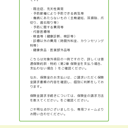
・既往症、先天性異常
・予防接種により予防できる病気等
・傷病にあたらないもの（去勢避妊、耳掃除、爪
切り、歯石取り等）
・予防に関する費用等
・代替医療等
・検査等（健康診断、検診等）
・診療以外の費用（時間外料金、カウンセリング
料等）
・健康食品・医薬部外品等
こちらは対象外項目の一例ですので、詳しくは
普
通保険約款・特約（第2章 保険金を支払う場合、
支払わない場合 ）
をご確認ください。
なお、保険金のお支払いは、ご請求いただく保険
金請求書類の内容を確認し、個別に判断をしてお
ります。
保険金請求手続きについては、
保険金の請求方法
を教えてください。
をご確認ください。
ご不明な点がございましたら、
専用フォーム
より
お問い合わせください。