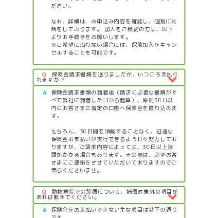
ださい。
なお、詳細は、お申込み内容を確認し、個別に判
断をしております。 加入をご検討の方は、以下
よりお手続きをお願いします。
※ご希望に沿わない場合には、保険加入をキャン
セルすることも可能です。
Q
保険金請求書類を送りましたが、いつごろ支払わ
れますか？
A
保険金請求書類の到着後（請求に必要な書類がす
べて弊社に到着した日から起算）、原則30日以
内にお客さまご指定の口座へ保険金を振り込みま
す。
もちろん、30日間を頂戴することなく、迅速な
保険金お支払いが実行できるよう日々努力してお
りますが、ご請求内容によっては、30日以上時
間がかかる場合もあります。その際は、必ずお客
さまにご連絡をさせていただいておりますのでご
安心くださいませ。
Q
動物病院での診療について、補償対象外の項目が
あれば教えてください。
A
保険金をお支払いできない主な項目は以下の通り
です。