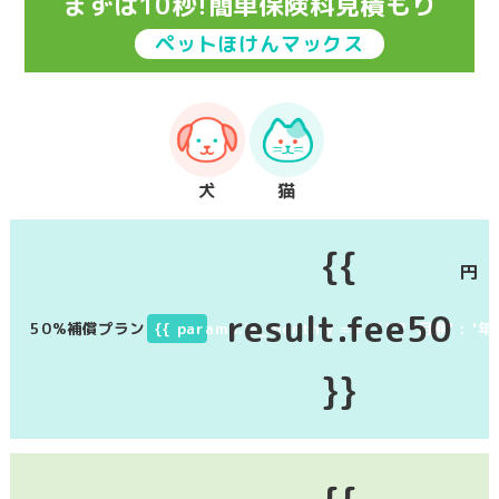
まずは10秒!簡単保険料見積もり
ペットほけんマックス
犬
猫
{{
円
result.fee50
50%補償プラン
{{ params.is_monthly == '1' ? '月額' : '年
}}