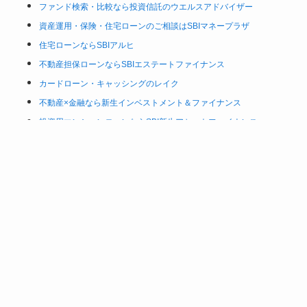
ファンド検索・比較なら投資信託のウエルスアドバイザー
資産運用・保険・住宅ローンのご相談はSBIマネープラザ
住宅ローンならSBIアルヒ
不動産担保ローンならSBIエステートファイナンス
カードローン・キャッシングのレイク
不動産×金融なら新生インベストメント＆ファイナンス
投資用マンションローンならSBI新生アセットファイナンス
かしこく利用
ローンの検索・比較・申込みならイー・ローン
自動車保険の見積もり・比較のインズウェブ
クレジットカード・ローンならアプラス
地域活性化を応援するメディア SBIふるさとだより
賃貸住宅向け保険の比較・申込ならSBIインシュアランスラボ
Web3