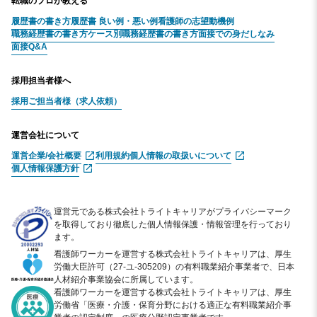
転職のプロが教える
履歴書の書き方
履歴書 良い例・悪い例
看護師の志望動機例
職務経歴書の書き方
ケース別職務経歴書の書き方
面接での身だしなみ
面接Q&A
採用担当者様へ
採用ご担当者様（求人依頼）
運営会社について
運営企業/会社概要
利用規約
個人情報の取扱いについて
個人情報保護方針
運営元である株式会社トライトキャリアがプライバシーマーク
を取得しており徹底した個人情報保護・情報管理を行っており
ます。
看護師ワーカーを運営する株式会社トライトキャリアは、厚生
労働大臣許可（27-ユ-305209）の有料職業紹介事業者で、日本
人材紹介事業協会に所属しています。
看護師ワーカーを運営する株式会社トライトキャリアは、厚生
労働省「医療・介護・保育分野における適正な有料職業紹介事