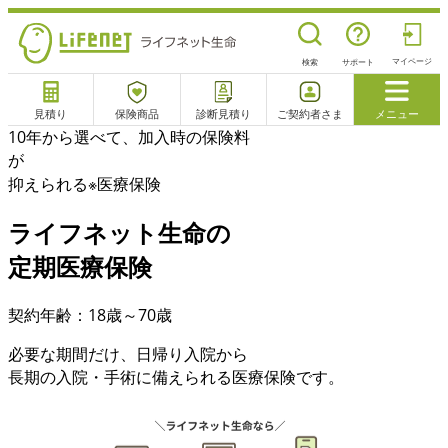
マイページ
検索
サポート
見積り
保険商品
診断見積り
ご契約者さま
メニュー
10年から選べて、加入時の保険料
サポート
が
閉じる
抑えられる
※
医療保険
ライフネット生命の
電話で相談
相談予約
よくあるご質問
定期医療保険
チャットサポート
契約年齢：18歳～70歳
必要な期間だけ、日帰り入院から
長期の入院・手術に備えられる医療保険です。