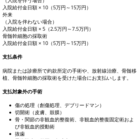
（入院を伴う場合）
入院給付金日額 × 10
（5万円～15万円）
外来
（入院を伴わない場合）
入院給付金日額 × 5
（2.5万円～7.5万円）
骨髄幹細胞の採取術
入院給付金日額 × 10
（5万円～15万円）
支払条件
病院または診療所で
約款所定
の手術や、放射線治療、骨髄移
植、骨髄幹細胞の採取術を受けた場合にお支払いします。
支払対象外の手術
傷の処理（創傷処理、デブリードマン）
切開術（皮膚、鼓膜）
骨・関節の非観血的整復術、非観血的整復固定術およ
び非観血的授動術
抜歯