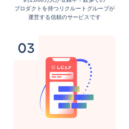
プロダクトを持つリクルートグループが
運営する信頼のサービスです