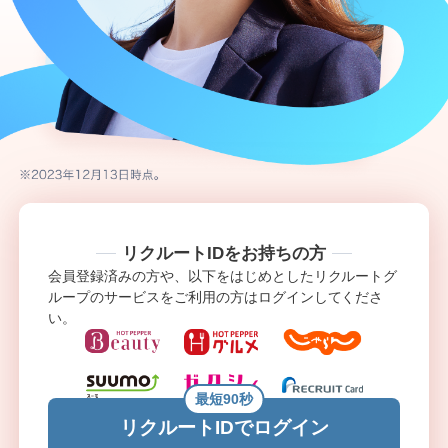
リクルートIDをお持ちの方
会員登録済みの方や、以下をはじめとしたリクルートグ
ループのサービスをご利用の方はログインしてくださ
い。
最短90秒
リクルートIDでログイン