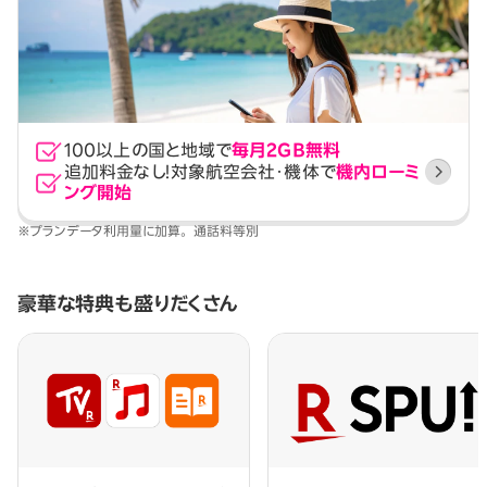
100以上の国と地域で
毎月2GB無料
追加料金なし！
対象航空会社・機体で
機内ローミ
ング開始
※プランデータ利用量に加算。 通話料等別
豪華な特典も盛りだくさん