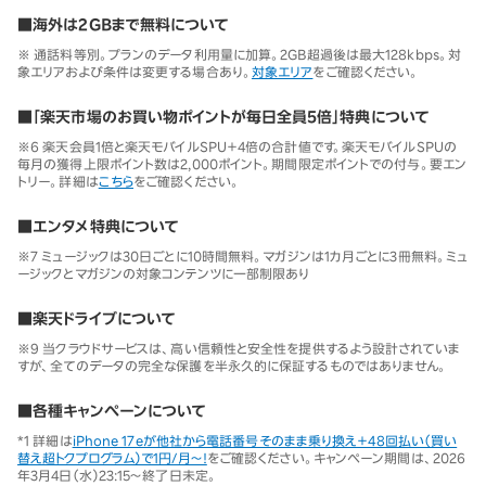
■海外は2GBまで無料について
※ 通話料等別。プランのデータ利用量に加算。2GB超過後は最大128kbps。対
象エリアおよび条件は変更する場合あり。
対象エリア
をご確認ください。
■「楽天市場のお買い物ポイントが毎日全員5倍」特典について
※6 楽天会員1倍と楽天モバイルSPU＋4倍の合計値です。楽天モバイルSPUの
毎月の獲得上限ポイント数は2,000ポイント。期間限定ポイントでの付与。要エン
トリー。詳細は
こちら
をご確認ください。
■エンタメ特典について
※7 ミュージックは30日ごとに10時間無料。マガジンは1カ月ごとに3冊無料。ミュ
ージックとマガジンの対象コンテンツに一部制限あり
■楽天ドライブについて
※9 当クラウドサービスは、高い信頼性と安全性を提供するよう設計されていま
すが、全てのデータの完全な保護を半永久的に保証するものではありません。
■各種キャンペーンについて
*1 詳細は
iPhone 17eが他社から電話番号そのまま乗り換え＋48回払い（買い
替え超トクプログラム）で1円/月～！
をご確認ください。キャンペーン期間は、2026
年3月4日（水）23:15～終了日未定。