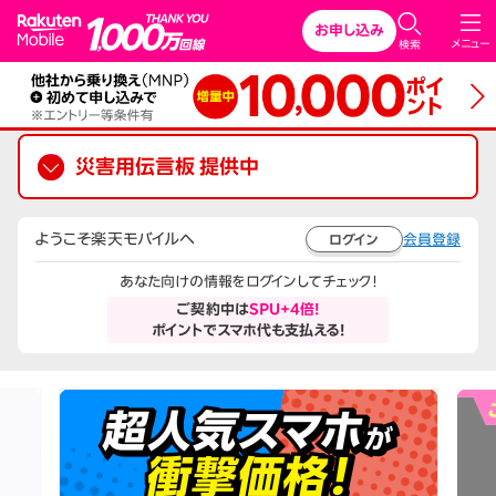
Rakuten Mobile
お申し込み
メニュー
検索
災害用伝言板 提供中
ようこそ楽天モバイルへ
会員登録
ログイン
あなた向けの情報をログインしてチェック！
ご契約中は
SPU+4倍!
ポイントでスマホ代も支払える!