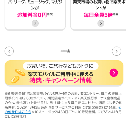
パ・リーグ、
ミュージック、マガジ
楽天市場のお買い物で
楽天ポ
ンが
ントが
追加料金0円
毎日全員5倍
※10
※6
※6 楽天会員1倍と楽天モバイルSPU+4倍の合計、要エントリー、毎月の獲得上
限ポイントは2,000ポイント。期間限定ポイント
※7 楽天銀行ボーナス金利商品
のうち、最も高い上乗せ金利。自社調べ ※8 毎月要エントリー、適用にはその他
条件有。2026年8月3日時点
※9 サービスのご利用には別途通信料が発生。
そ
の他条件はこちら
※10 ミュージックは30日ごとに10時間無料。マガジンは1カ月
ごとに3冊無料