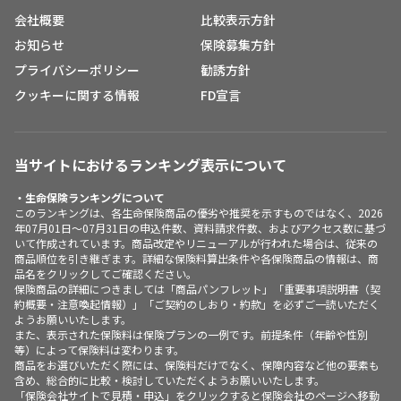
会社概要
比較表示方針
お知らせ
保険募集方針
プライバシーポリシー
勧誘方針
クッキーに関する情報
FD宣言
当サイトにおけるランキング表示について
・生命保険ランキングについて
このランキングは、各生命保険商品の優劣や推奨を示すものではなく、2026
年07月01日～07月31日の申込件数、資料請求件数、およびアクセス数に基づ
いて作成されています。商品改定やリニューアルが行われた場合は、従来の
商品順位を引き継ぎます。詳細な保険料算出条件や各保険商品の情報は、商
品名をクリックしてご確認ください。
保険商品の詳細につきましては「商品パンフレット」「重要事項説明書（契
約概要・注意喚起情報）」「ご契約のしおり・約款」を必ずご一読いただく
ようお願いいたします。
また、表示された保険料は保険プランの一例です。前提条件（年齢や性別
等）によって保険料は変わります。
商品をお選びいただく際には、保険料だけでなく、保障内容など他の要素も
含め、総合的に比較・検討していただくようお願いいたします。
「保険会社サイトで見積・申込」をクリックすると保険会社のページへ移動