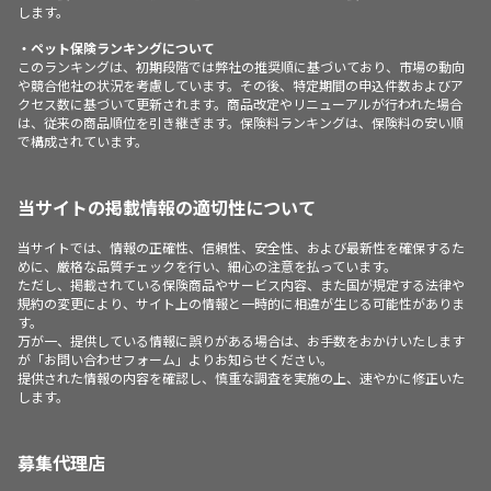
します。
・ペット保険ランキングについて
このランキングは、初期段階では弊社の推奨順に基づいており、市場の動向
や競合他社の状況を考慮しています。その後、特定期間の申込件数およびア
クセス数に基づいて更新されます。商品改定やリニューアルが行われた場合
は、従来の商品順位を引き継ぎます。保険料ランキングは、保険料の安い順
で構成されています。
当サイトの掲載情報の適切性について
当サイトでは、情報の正確性、信頼性、安全性、および最新性を確保するた
めに、厳格な品質チェックを行い、細心の注意を払っています。
ただし、掲載されている保険商品やサービス内容、また国が規定する法律や
規約の変更により、サイト上の情報と一時的に相違が生じる可能性がありま
す。
万が一、提供している情報に誤りがある場合は、お手数をおかけいたします
が「お問い合わせフォーム」よりお知らせください。
提供された情報の内容を確認し、慎重な調査を実施の上、速やかに修正いた
します。
募集代理店