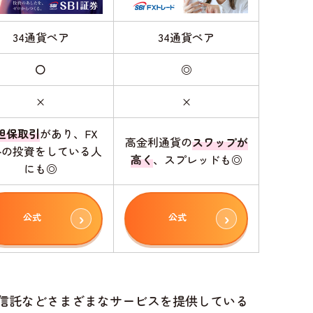
34通貨ペア
34通貨ペア
〇
◎
×
×
担保取引
があり、FX
高金利通貨の
スワップが
外の投資をしている人
高く
、スプレッドも◎
にも◎
公式
公式
資信託などさまざまなサービスを提供している