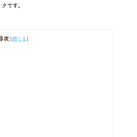
ックです。
目次
[
閉じる
]