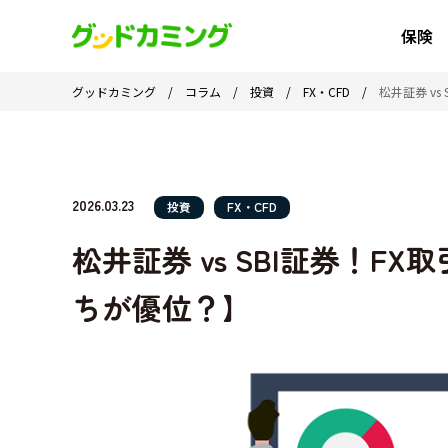
保険
グッドカミング
/
コラム
/
投資
/
FX・CFD
/
松井証券 v
2026.03.23
投資
FX・CFD
松井証券 vs SBI証券！F
ちが優位？】