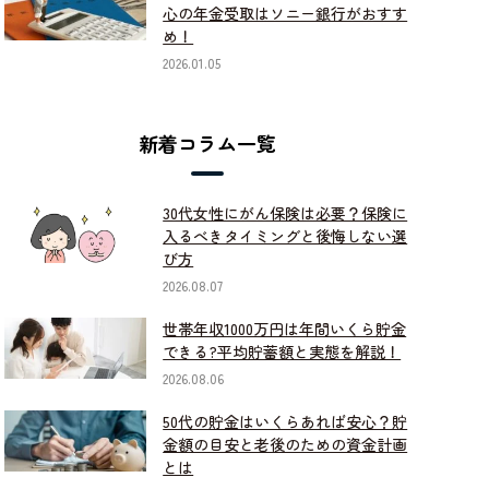
心の年金受取はソニー銀行がおすす
め！
2026.01.05
新着コラム一覧
30代女性にがん保険は必要？保険に
入るべきタイミングと後悔しない選
び方
2026.08.07
世帯年収1000万円は年間いくら貯金
できる?平均貯蓄額と実態を解説！
2026.08.06
50代の貯金はいくらあれば安心？貯
金額の目安と老後のための資金計画
とは